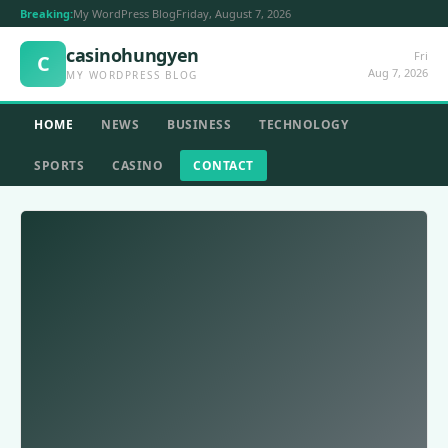
Breaking:
My WordPress Blog
Friday, August 7, 2026
casinohungyen
Fri
C
Aug 7, 2026
MY WORDPRESS BLOG
HOME
NEWS
BUSINESS
TECHNOLOGY
SPORTS
CASINO
CONTACT