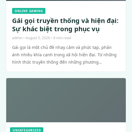
ONLINE GAMING
Gái gọi truyền thống và hiện đại:
Sự khác biệt trong phục vụ
admin • August 5, 2026 • 8 min read
Gái gọi là một chủ đề nhạy cảm và phức tạp, phản
ánh nhiều khía cạnh trong xã hội hiện đại. Từ những
hình thức truyền thống đến những phương…
UNCATEGORIZED