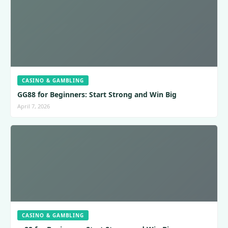
CASINO & GAMBLING
GG88 for Beginners: Start Strong and Win Big
April 7, 2026
CASINO & GAMBLING